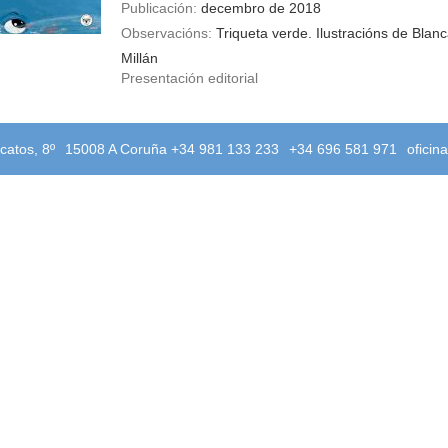
Publicación:
decembro de 2018
Observacións:
Triqueta verde. Ilustracións de Blan
Millán
Presentación editorial
catos, 8º
15008 A Coruña +34 981 133 233
+34 696 581 971
oficin