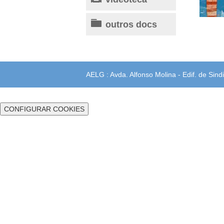
outros docs
AELG : Avda. Alfonso Molina - Edif. de Sindi
CONFIGURAR COOKIES