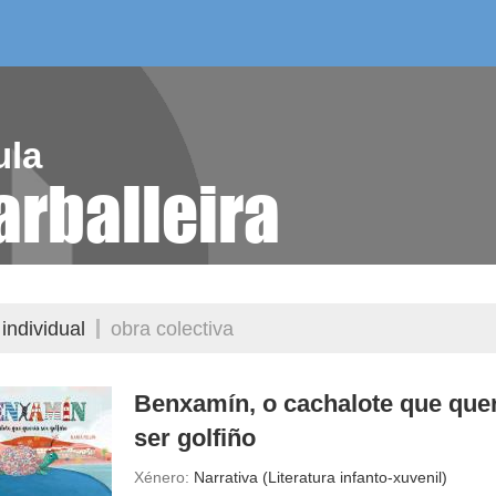
/as do mes
aelg editora
videoteca
ula
arballeira
individual
obra colectiva
Benxamín, o cachalote que que
ser golfiño
Xénero:
Narrativa (Literatura infanto-xuvenil)