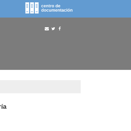
fototeca
procura
ría