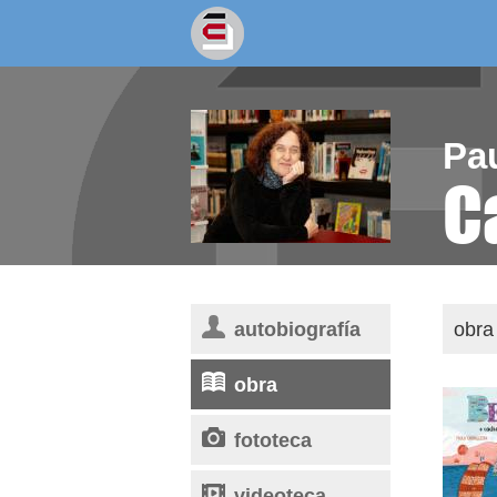
socios/as
escritores
Pa
C
autobiografía
obra 
obra
fototeca
videoteca