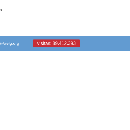
ca
visitas: 89.412.393
a@aelg.org