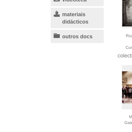
materiais
didácticos
outros docs
Rúa
Com
colect
M
Gal