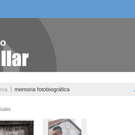
/as do mes
aelg editora
videoteca
ro
llar
teca
memoria fotobiográfica
duais