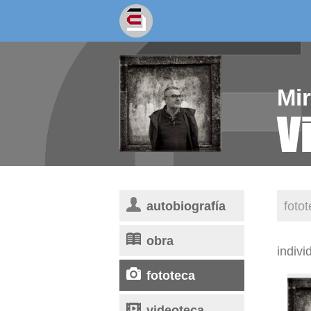
socios/as
escritores
Mi
Vi
autobiografía
foto
obra
indivi
fototeca
videoteca