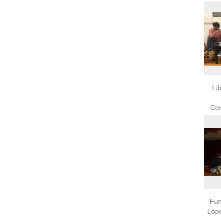
Li
Fun
Lópe