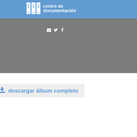
fototeca
procura
descargar álbum completo