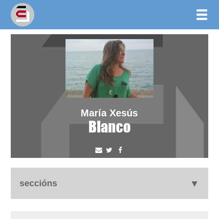
María Xesús
Blanco
seccións
autobiografía