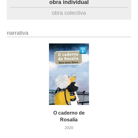
obra individual
obra
obra colectiva
fototeca
narrativa
outros docs
O caderno de
Rosalía
2020