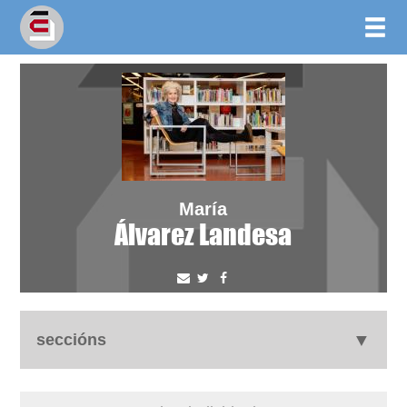
María
Álvarez Landesa
seccións
autobiografía