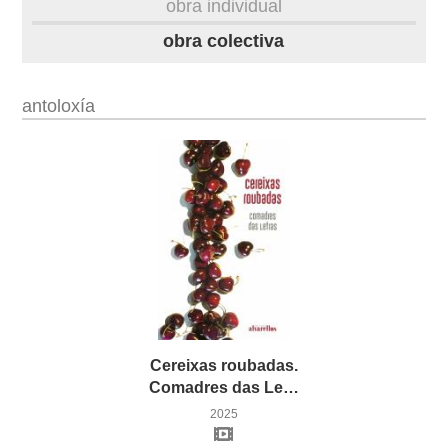
obra individual
obra
obra colectiva
fototeca
antoloxía
videoteca
outros docs
Cereixas roubadas.
Comadres das Letras
2025