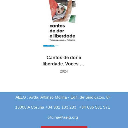
Cantos de dor e
liberdade. Voces galegas por Palestina
2024
AELG : Avda. Alfonso Molina - Edif. de Sindicatos, 8º
15008 A Coruña +34 981 133 233
+34 696 581 971
oficina@aelg.org