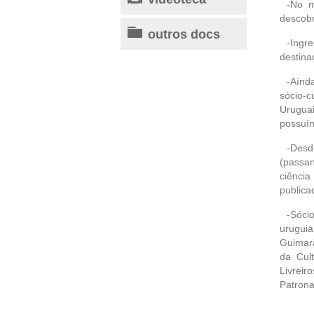
-No m
descobr
outros docs
-Ingr
destina
-Aínd
sócio-c
Urugua
possuín
-Desd
(passan
ciênci
publica
-Sóci
uruguia
Guimarã
da Cul
Livreir
Patrona