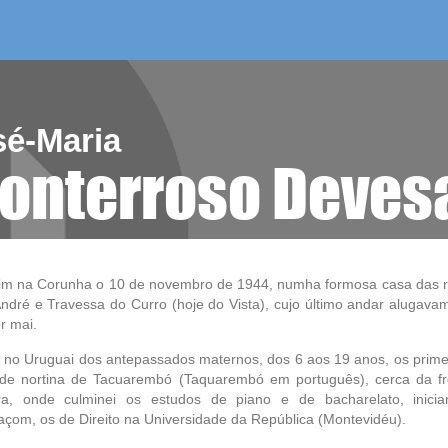
/as do mes
aelg editora
videoteca
sé-Maria
onterroso Deves
im na Corunha o 10 de novembro de 1944, numha formosa casa das 
ndré e Travessa do Curro (hoje do Vista), cujo último andar alugav
r mai.
m no Uruguai dos antepassados maternos, dos 6 aos 19 anos, os prime
ade nortina de Tacuarembó (Taquarembó em português), cerca da fr
eira, onde culminei os estudos de piano e de bacharelato, inici
açom, os de Direito na Universidade da República (Montevidéu).