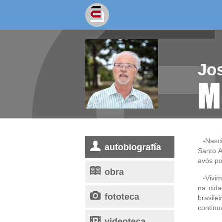
socios/as
escritores
Jo
M
-Nasc
autobiografía
Santo A
avós po
obra
-Vivi
na cid
fototeca
brasil
continu
videoteca