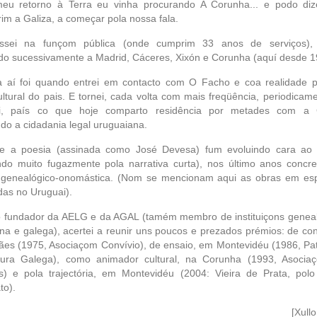
eu retorno à Terra eu vinha procurando A Corunha... e podo diz
im a Galiza, a começar pola nossa fala.
essei na funçom pública (onde cumprim 33 anos de serviços),
do sucessivamente a Madrid, Cáceres, Xixón e Corunha (aquí desde 1
a aí foi quando entrei em contacto com O Facho e coa realidade po
ultural do pais. E tornei, cada volta com mais freqüência, periodicam
i, país co que hoje comparto residência por metades com a G
do a cidadania legal uruguaiana.
e a poesia (assinada como José Devesa) fum evoluindo cara ao 
do muito fugazmente pola narrativa curta), nos último anos concr
a genealógico-onomástica. (Nom se mencionam aqui as obras em es
das no Uruguai).
o fundador da AELG e da AGAL (tamém membro de instituiçons genea
na e galega), acertei a reunir uns poucos e prezados prémios: de co
es (1975, Asociaçom Convívio), de ensaio, em Montevidéu (1986, Pa
tura Galega), como animador cultural, na Corunha (1993, Asocia
os) e pola trajectória, em Montevidéu (2004: Vieira de Prata, polo
to).
[Xull