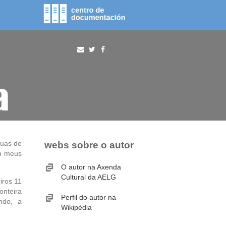
fototeca
procura
a
ruas de
webs sobre o autor
am meus
O autor na Axenda
Cultural da AELG
iros 11
onteira
Perfil do autor na
ando, a
Wikipédia