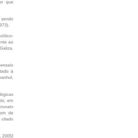
er que
 sendo
973).
lítico-
ente ao
aliza,
ensaio
etado à
panhol,
lógicas
nto, em
tronato
çom de
 citado
o, 2005]