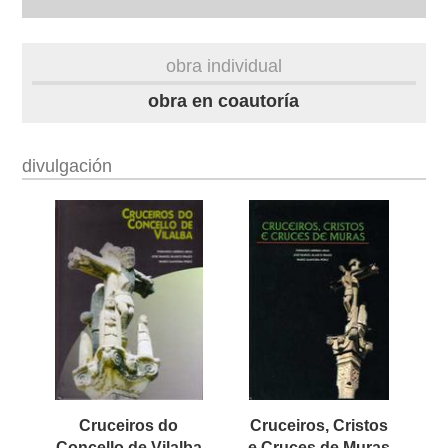
autobiografía
obra individual
obra
obra en coautoría
fototeca
divulgación
videoteca
outros docs
Cruceiros do
Cruceiros, Cristos
Concello de Vilalba
e Cruces de Muras