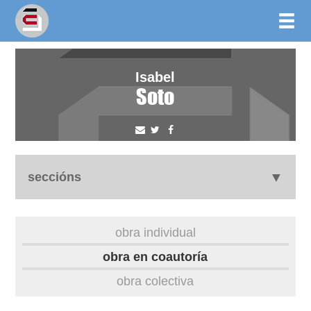
Isabel
Soto
seccións
biografía
obra individual
obra
obra en coautoría
obra colectiva
outros docs