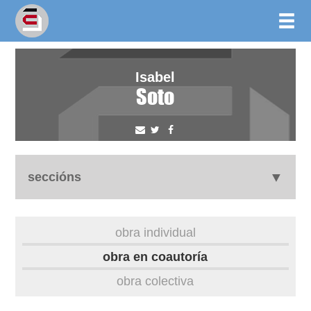
Isabel
Soto
seccións
biografía
obra individual
obra
obra en coautoría
obra colectiva
outros docs