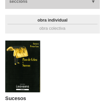
seccións
autobiografía
obra individual
obra
obra colectiva
fototeca
videoteca
outros docs
Sucesos