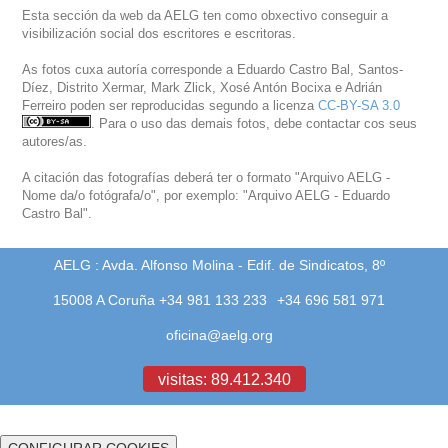
Esta sección da web da AELG ten como obxectivo conseguir a
visibilización social dos escritores e escritoras.
As fotos cuxa autoría corresponde a Eduardo Castro Bal, Santos-
Díez, Distrito Xermar, Mark Zlick, Xosé Antón Bocixa e Adrián
Ferreiro poden ser reproducidas segundo a licenza
CC-BY-SA 3.0
. Para o uso das demais fotos, debe contactar cos seus
autores/as.
A citación das fotografías deberá ter o formato "Arquivo AELG -
Nome da/o fotógrafa/o", por exemplo: "Arquivo AELG - Eduardo
Castro Bal".
AELG : Avda. Alfonso Molina - Edif. de Sindicatos, 8º
15008 A Coruña +34 981 133 233
+34 696 581 971
oficina@aelg.org
visitas: 89.412.340
CONFIGURAR COOKIES