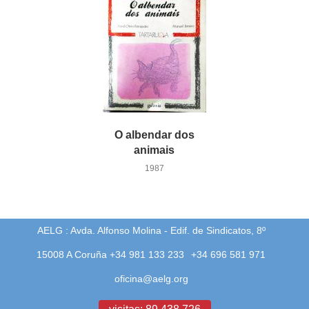
O albendar dos
animais
1987
AELG : Avda. Alfonso Molina - Edif. de Sindicatos, 8º
15008 A Coruña +34 981 133 233
+34 696 581 971
oficina@aelg.org
visitas: 89.438.726