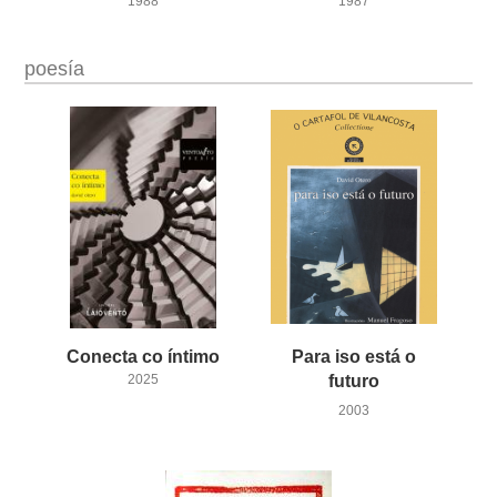
1988
1987
poesía
Conecta
co
íntimo
Para iso está o
2025
futuro
2003