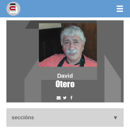
David
Otero
seccións