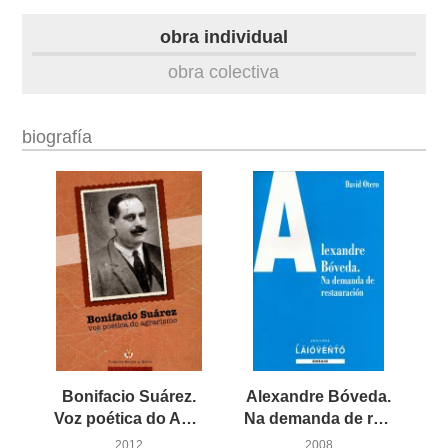
biografía
obra individual
obra
obra colectiva
fototeca
biografía
videoteca
materiais didácticos
outros docs
Bonifacio Suárez.
Alexandre Bóveda.
Voz poética do Agrarismo
Na demanda de restauración
2012
2008