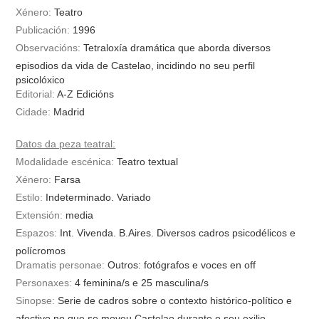
Xénero:
Teatro
Publicación:
1996
Observacións:
Tetraloxía dramática que aborda diversos
episodios da vida de Castelao, incidindo no seu perfil
psicolóxico
Editorial:
A-Z Edicións
Cidade:
Madrid
Datos da peza teatral:
Modalidade escénica:
Teatro textual
Xénero:
Farsa
Estilo:
Indeterminado. Variado
Extensión:
media
Espazos:
Int. Vivenda. B.Aires. Diversos cadros psicodélicos e
polícromos
Dramatis personae:
Outros: fotógrafos e voces en off
Personaxes:
4
feminina/s
e
25
masculina/s
Sinopse:
Serie de cadros sobre o contexto histórico-político e
afectivo no que se moveu Castelao durante o seu exilio