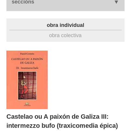
seccións
autobiografía
obra individual
obra
obra colectiva
fototeca
outros docs
Castelao ou A paixón de Galiza III:
intermezzo bufo (traxicomedia épica)