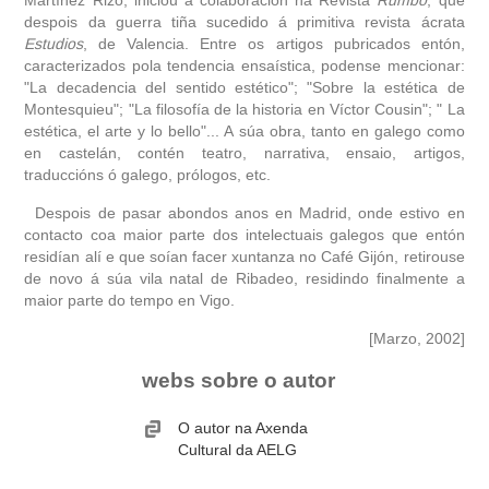
despois da guerra tiña sucedido á primitiva revista ácrata
Estudios
, de Valencia. Entre os artigos pubricados entón,
caracterizados pola tendencia ensaística, podense mencionar:
"La decadencia del sentido estético"; "Sobre la estética de
Montesquieu"; "La filosofía de la historia en Víctor Cousin"; " La
estética, el arte y lo bello"... A súa obra, tanto en galego como
en castelán, contén teatro, narrativa, ensaio, artigos,
traduccións ó galego, prólogos, etc.
Despois de pasar abondos anos en Madrid, onde estivo en
contacto coa maior parte dos intelectuais galegos que entón
residían alí e que soían facer xuntanza no Café Gijón, retirouse
de novo á súa vila natal de Ribadeo, residindo finalmente a
maior parte do tempo en Vigo.
[Marzo, 2002]
webs sobre o autor
O autor na Axenda
Cultural da AELG