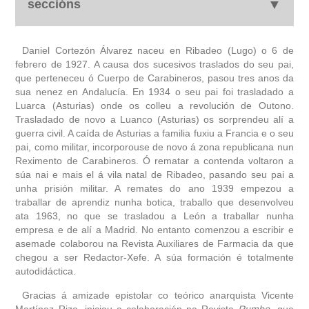
seccións
autobiografía
Daniel Cortezón Álvarez naceu en Ribadeo (Lugo) o 6 de
febrero de 1927. A causa dos sucesivos traslados do seu pai,
que perteneceu ó Cuerpo de Carabineros, pasou tres anos da
obra
sua nenez en Andalucía. En 1934 o seu pai foi trasladado a
Luarca (Asturias) onde os colleu a revolución de Outono.
fototeca
Trasladado de novo a Luanco (Asturias) os sorprendeu alí a
guerra civil. A caída de Asturias a familia fuxiu a Francia e o seu
pai, como militar, incorporouse de novo á zona republicana nun
outros docs
Reximento de Carabineros. Ó rematar a contenda voltaron a
súa nai e mais el á vila natal de Ribadeo, pasando seu pai a
unha prisión militar. A remates do ano 1939 empezou a
traballar de aprendiz nunha botica, traballo que desenvolveu
ata 1963, no que se trasladou a León a traballar nunha
empresa e de alí a Madrid. No entanto comenzou a escribir e
asemade colaborou na Revista Auxiliares de Farmacia da que
chegou a ser Redactor-Xefe. A súa formación é totalmente
autodidáctica.
Gracias á amizade epistolar co teórico anarquista Vicente
Martínez Rizo, iniciou a colaboración na Revista
Rumbo
, que