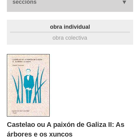
seccións
autobiografía
obra individual
obra
obra colectiva
fototeca
outros docs
Castelao ou A paixón de Galiza II: As
árbores e os xuncos