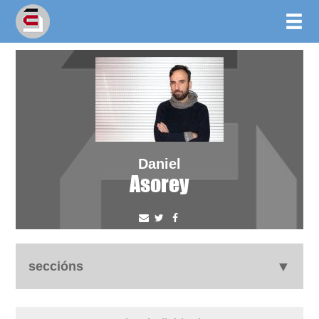
Daniel
Asorey
seccións
biografía