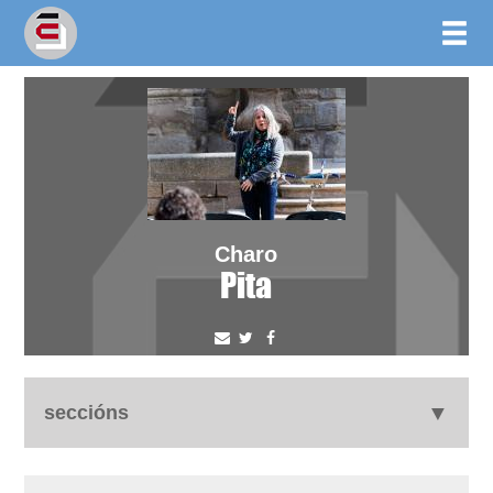
Charo
Pita
seccións
biografía