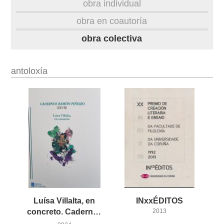
obra individual
obra
obra en coautoría
obra colectiva
fototeca
videoteca
antoloxía
outros docs
Luísa Villalta, en
INxxÉDITOS
concreto. Cadernos Ramón Piñeiro (XLVII)
2013