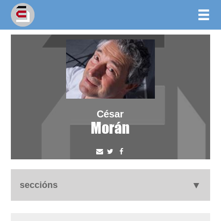
César
Morán
seccións
autobiografía