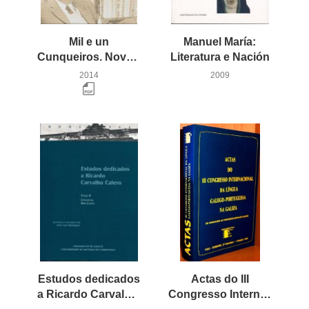
Mil e un
Manuel María:
Cunqueiros. Novas olladas para un centenario
Literatura e Nación
2014
2009
Estudos dedicados
Actas do III
a Ricardo Carvalho Calero
Congresso Internacional da Língua Galego-Portuguesa na Galiza