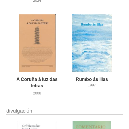
2024
A Coruña á luz das
Rumbo
ás
illas
letras
1997
2008
divulgación