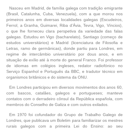
biografía
Nasceu em Madrid, de família galega com tradição emigrante
(Brasil, Catalunha, Cuba, Venezuela), com a que morou nos
primeiros anos em diversas localidades galegas (Escudeiros,
obra
Ferrol, a Granha, Guimarei, Riba d’Ávia, Tevra, Vigo, Víncios),
o que lhe forneceu clara perspetiva da variedade das falas
fototeca
galegas. Estudou en Vigo (bacharelato), Santiago (começo de
estudos universitários) e Madrid (licenciatura de Filosofia e
Letras, ramo de germânicas), donde partiu para Londres, em
outros docs
regime de intercâmbio universitário por dous anos, e em
situação de exílio até à morte do general Franco. Foi professor
de idiomas em colégios ingleses, redator radiofónico no
Serviço Espanhol e Português da BBC, e tradutor técnico em
organismos britânicos e do sistema da ONU.
Em Londres participou em diversos movimentos dos anos 60,
com bascos, catalães, galegos e portugueses; manteve
contatos com o derradeiro cônsul da República española, com
membros do Conselho de Galiza e com outros exilados.
Em 1970 foi cofundador do Grupo de Trabalho Galego de
Londres, que publicava um Boletim para familiarizar os mestres
rurais galegos com a primeira Lei do Ensino: ao seu