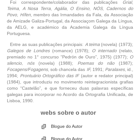
Foi correspondente/colaborador das publicações
Grial
,
Teima
,
A Nosa Terra
,
Agália
,
O Ensino
,
NÓS
,
Cadernos do
Povo
,
Hífen
, membro das Irmandades da Fala, da Associação
de Amizade Galiza-Portugal, da Associaçom Galega da Língua,
da AELG, e académico da Academia Galega da Língua
Portuguesa.
Entre as suas publicações principais:
A teima
(novela) (1973);
Galegos de Londres
(romance) (1978);
O internado
(relato,
premiado no 1° concurso “Pedrón de Ouro”, 1975) (1977);
O
silencio, nós
(novela) (1988);
Poemas do não
(1987);
Focagens/Fogagens
, sob chancela das
IF,
1991;
Paralaxes
, id.,
1994;
Prontuário Ortográfico das IF
(autor e redator principal)
(1984), que introduziu no movimento reintegracionista grafias
como “Castelão”, e que forneceu duas palavras específicas
galegas para incorporar no Acordo da Ortografia Unificada, de
Lisboa, 1990.
webs sobre o autor
Blogue do Autor
Blogue do Autor