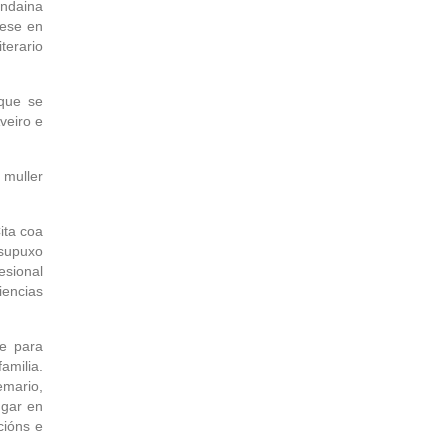
ndaina
tese en
terario
 que se
veiro e
 muller
ita coa
 supuxo
esional
iencias
e para
amilia.
emario,
ugar en
cións e