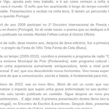
de Vigo, aposta polo meu traballo, e é así como comezo a miña a
ia cara ó mundo. O soño que fun acariciando ó longo do tempo convér
nxible. Presentacións e recitais na miña terra. E tamén un percorrido li
u querido Portugal.
ril do ano 2009 participei no 1º Encontro Internacional de Poesía
u en Aveiro (Portugal), foi alí onde naceu o poema que eu dediquei a A
u publicado na revista
Revista Folhas-Letras & Outros Oficios
.
s de xullo, dese mesmo ano, despois de doce edicións, fun a primeira
r o pregón da Festa do Viño Tinta Femia de Cela (Bueu).
te un tempo (2009-2010), coordino e presento o programa de radio "C
na emisora Municipal de Poio (Pontevedra), este programa cultural
in unha experiencia sumamente enriquecedora, tanto a nivel prof
rsoal. E así, que vou descubrindo novos horizontes. Vivo novas exper
ome de que a comunicación, escrita e falada, é fundamental para min.
tono de 2010, sae un novo libro,
Bicos de sol
, un conto que nac
atizar o impacto que supón unha grave enfermidade no seo dunha f
onto saíu tamén publicado en castelán. Sigue despois un novo po
 amenceres... E algo máis
. A primeira presentación destes libros tivo l
ortugal), no Encontro de Escritos & escritores. Despois disto, presenta
s por varios puntos de Galicia, sempre arroupada con música.