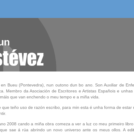
/as do mes
aelg editora
videoteca
un
stévez
 en Bueu (Pontevedra), nun outono dun bo ano. Son Auxiliar de Enf
ica. Membro da Asociación de Escritores e Artistas Españois e unhas
máis que van enchendo o meu tempo e a miña vida.
 que teño uso de razón escribo, para min esta é unha forma de estar 
tir.
ano 2008 cando a miña obra comeza a ver a luz co meu primeiro libr
 que sae á rúa abrindo un novo universo ante os meus ollos. A edito