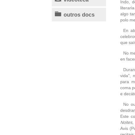
Indo, 
literar
outros docs
algo ta
polo me
En ab
celebro
que saí
No me
en face
Duran
vida", 
para m
coma pe
e decát
No ou
desdram
Este c
Noites,
Avis (P
recitai