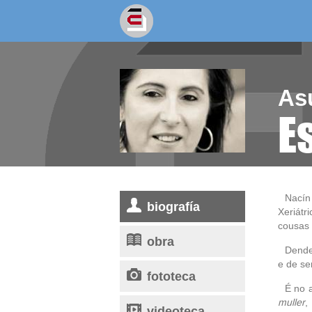
socios/as
escritores
As
E
Nacín
biografía
Xeriátr
cousas 
obra
Dende
e de sen
fototeca
É no 
muller
,
videoteca