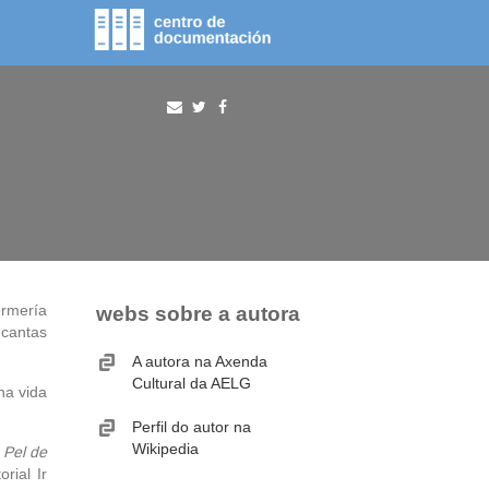
fototeca
procura
ermería
webs sobre a autora
 cantas
A autora na Axenda
Cultural da AELG
na vida
Perfil do autor na
Wikipedia
o
Pel de
rial Ir