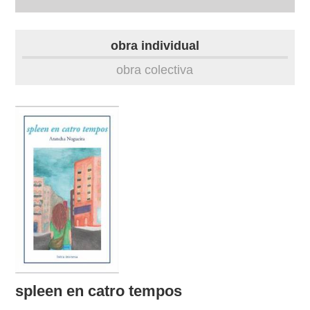
autobiografía
obra individual
obra
obra colectiva
fototeca
videoteca
outros docs
spleen en catro tempos