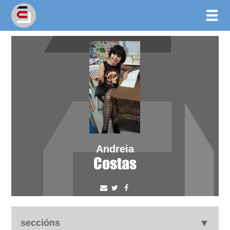
Andreia
Costas
seccións