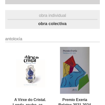
biografía
obra individual
obra
obra colectiva
fototeca
antoloxía
videoteca
outros docs
A Virxe do Cristal.
Premio Exeria
Lenda, roubo, asasinato
Relatos 2021-2024