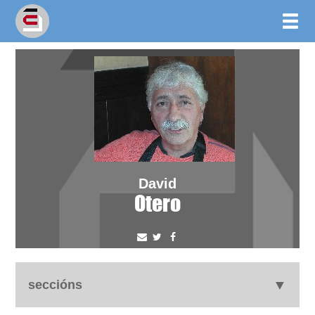
David
Otero
seccións