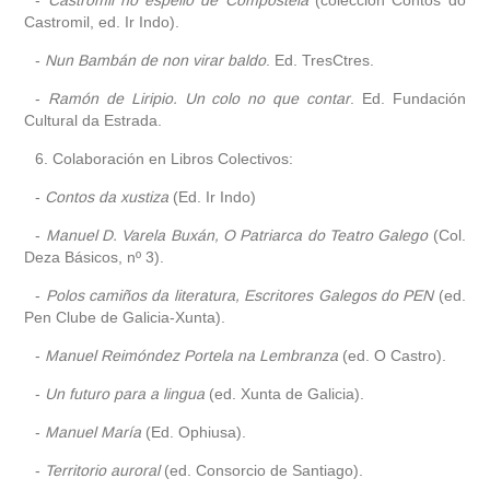
Castromil, ed. Ir Indo).
-
Nun Bambán de non virar baldo
. Ed. TresCtres.
-
Ramón de Liripio. Un colo no que contar
. Ed. Fundación
Cultural da Estrada.
6. Colaboración en Libros Colectivos:
-
Contos da xustiza
(Ed. Ir Indo)
-
Manuel D. Varela Buxán, O Patriarca do Teatro Galego
(Col.
Deza Básicos, nº 3).
-
Polos camiños da literatura, Escritores Galegos do PEN
(ed.
Pen Clube de Galicia-Xunta).
-
Manuel Reimóndez Portela na Lembranza
(ed. O Castro).
-
Un futuro para a lingua
(ed. Xunta de Galicia).
-
Manuel María
(Ed. Ophiusa).
-
Territorio auroral
(ed. Consorcio de Santiago).