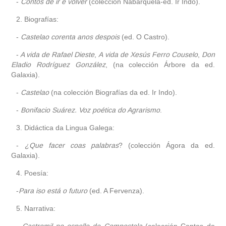
-
Contos de ir e volver
(colección Nabarquela-ed. Ir Indo).
2. Biografías:
-
Castelao corenta anos despois
(ed. O Castro).
-
A vida de Rafael Dieste
,
A vida de Xesús Ferro Couselo
,
Don
Eladio Rodríguez González
, (na colección Árbore da ed.
Galaxia).
-
Castelao
(na colección Biografías da ed. Ir Indo).
-
Bonifacio Suárez. Voz poética do Agrarismo
.
3. Didáctica da Lingua Galega:
-
¿Que facer coas palabras
? (colección Ágora da ed.
Galaxia).
4. Poesía:
-
Para iso está o futuro
(ed. A Fervenza).
5. Narrativa:
-
Castromil no espello de Compostela
(colección Contos do