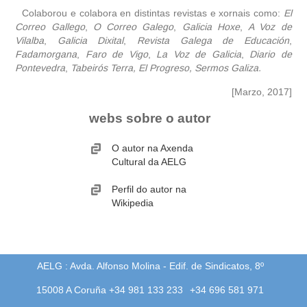
Colaborou e colabora en distintas revistas e xornais como:
El
Correo Gallego
,
O Correo Galego
,
Galicia Hoxe
,
A Voz de
Vilalba
,
Galicia Dixital
,
Revista Galega de Educación
,
Fadamorgana
,
Faro de Vigo
,
La Voz de Galicia
,
Diario de
Pontevedra
,
Tabeirós Terra, El Progreso, Sermos Galiza.
[Marzo, 2017]
webs sobre o autor
O autor na Axenda
Cultural da AELG
Perfil do autor na
Wikipedia
AELG : Avda. Alfonso Molina - Edif. de Sindicatos, 8º
15008 A Coruña +34 981 133 233
+34 696 581 971