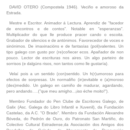
biografía
DAVID OTERO (Compostela 1946). Veciño e amoroso da
Estrada.
obra
Mestre e Escritor. Animador á Lectura. Aprendiz de "facedor
de encontros e de contos". Notable en "esperanzas".
fototeca
Multiplicador do que lle produce pracer cando o escoita.
Grabador de silencios e de antónimos. Favorecedor de voces e
sinónimos. De imaxinacións e de fantasías (poli)valentes. Un
videoteca
tipo galego con gusto por (re)coñecer ecos. Apañador de non
pouco. Lector de escrituras nos aires. Un algo parteiro de
materiais didácticos
sorrisos (e dalgúns risos, non tantos como lle gustaría).
Velaí pois a un sentido (con)sentido. Un h(r)umoroso para
outros docs
efectos de sorpresas. Un normaliño (in)evitable e (a)moroso
(des)medido. Un galego en camiño de madurar, agardando,
pero andando.....("que meu amigho...¡iso éche moito!").
Membro Fundador do Pen Clube de Escritores Galego, de
Galix (Asc. Galega do Libro Infantil e Xuvenil), da Fundación
Castelao, da A.C. "O Brado". Membro da Fundación Alexandre
Bóveda, do Pedrón de Ouro, do Patronato San Martiño, do
Colectivo Cultural Estradense,da Asociación dos Amigos dos