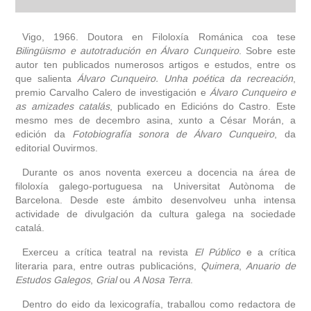
biografía
Vigo, 1966. Doutora en Filoloxía Románica coa tese
Bilingüismo e autotradución en Álvaro Cunqueiro
. Sobre este
autor ten publicados numerosos artigos e estudos, entre os
obra
que salienta
Álvaro Cunqueiro. Unha poética da recreación
,
premio Carvalho Calero de investigación e
Álvaro Cunqueiro e
fototeca
as amizades catalás
, publicado en Edicións do Castro. Este
mesmo mes de decembro asina, xunto a César Morán, a
edición da
videoteca
Fotobiografía sonora de Álvaro Cunqueiro
, da
editorial Ouvirmos.
outros docs
Durante os anos noventa exerceu a docencia na área de
filoloxía galego-portuguesa na Universitat Autònoma de
Barcelona. Desde este ámbito desenvolveu unha intensa
actividade de divulgación da cultura galega na sociedade
catalá.
Exerceu a crítica teatral na revista
El Público
e a crítica
literaria para, entre outras publicacións,
Quimera
,
Anuario de
Estudos Galegos
,
Grial
ou
A Nosa Terra
.
Dentro do eido da lexicografía, traballou como redactora de