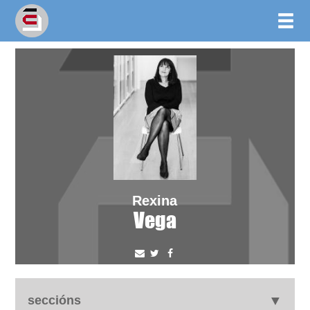
Rexina
Vega
seccións