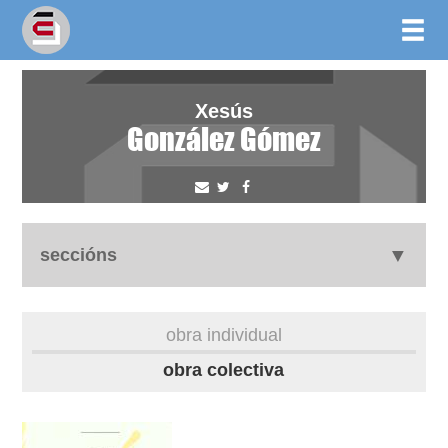
Xesús
González Gómez
seccións
biografía
obra individual
obra
obra colectiva
fototeca