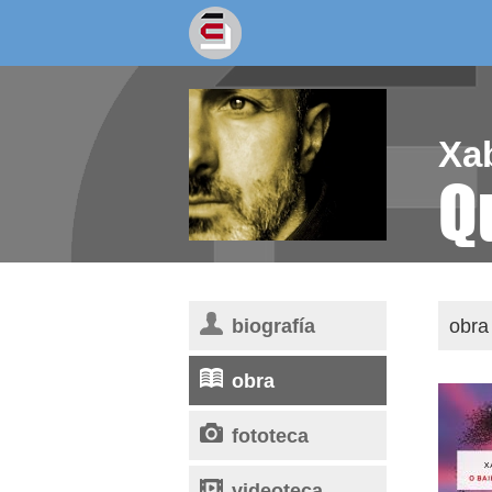
socios/as
escritores
Xa
Q
biografía
obra 
obra
fototeca
videoteca