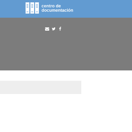
fototeca
procura