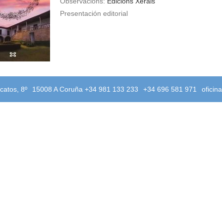
Observacións:
Edicións Xerais
Presentación editorial
catos, 8º
15008 A Coruña +34 981 133 233
+34 696 581 971
oficin