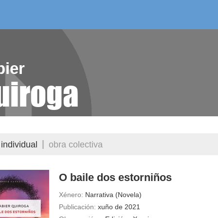
/as do mes
aelg editora
videoteca
bier
uiroga
individual
obra colectiva
O baile dos estorniños
Xénero:
Narrativa (Novela)
Publicación:
xuño de 2021