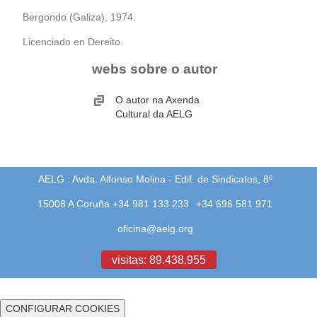
biografía
Bergondo (Galiza), 1974.
Licenciado en Dereito.
obra
webs sobre o autor
fototeca
O autor na Axenda
Cultural da AELG
videoteca
outros docs
AELG : Avda. Alfonso Molina - Edif. de Sindicatos, 8º
15008 A Coruña +34 981 133 233
+34 696 581 971
oficina@aelg.org
visitas: 89.438.955
CONFIGURAR COOKIES