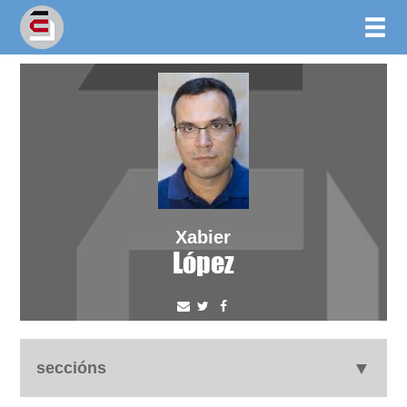
Xabier
López
seccións