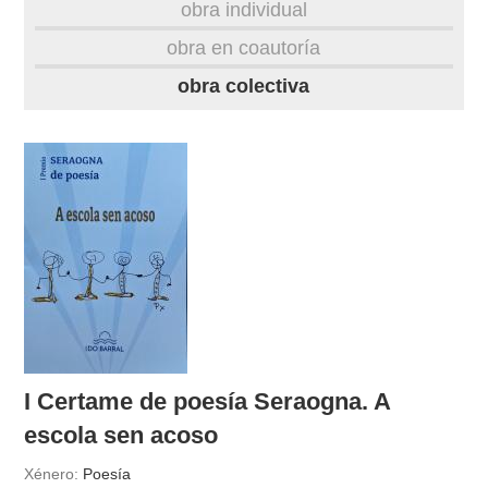
obra individual
obra
obra en coautoría
obra colectiva
fototeca
videoteca
outros docs
I Certame de poesía Seraogna. A
escola sen acoso
Xénero:
Poesía