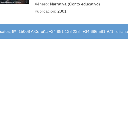
Xénero:
Narrativa (Conto educativo)
Publicación:
2001
catos, 8º
15008 A Coruña +34 981 133 233
+34 696 581 971
oficin