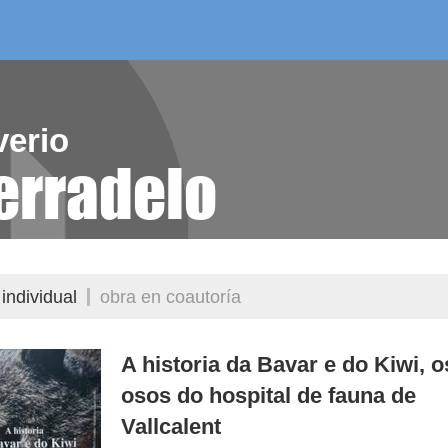
/as do mes
aelg editora
videoteca
verio
erradelo
individual
obra en coautoría
A historia da Bavar e do Kiwi, o
osos do hospital de fauna de
Vallcalent