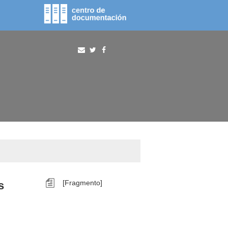
fototeca
procura
s
[Fragmento]