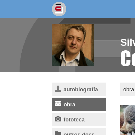
socios/as
escritores
Sil
C
autobiografía
obra 
obra
fototeca
outros docs