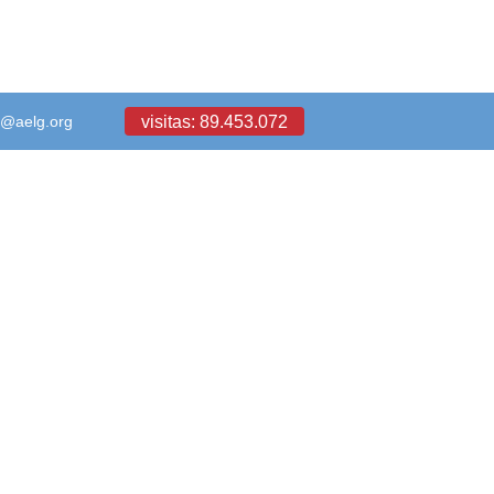
visitas: 89.453.072
a@aelg.org