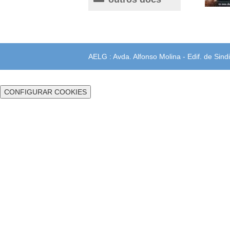
AELG : Avda. Alfonso Molina - Edif. de Sindi
CONFIGURAR COOKIES