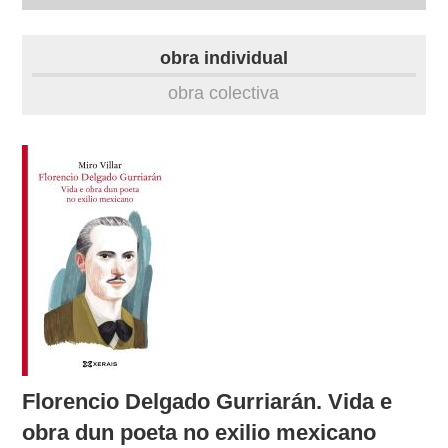
autobiografía
obra individual
obra
obra colectiva
fototeca
videoteca
materiais didácticos
outros docs
Florencio Delgado Gurriarán. Vida e
obra dun poeta no exilio mexicano