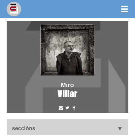
Miro
Villar
seccións