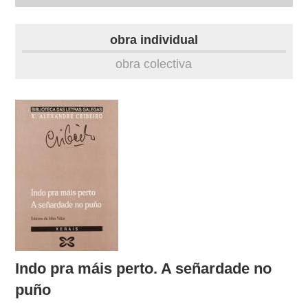
autobiografía
obra individual
obra
obra colectiva
fototeca
videoteca
materiais didácticos
outros docs
Indo pra máis perto. A señardade no
puño