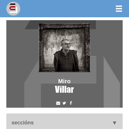
Miro
Villar
seccións