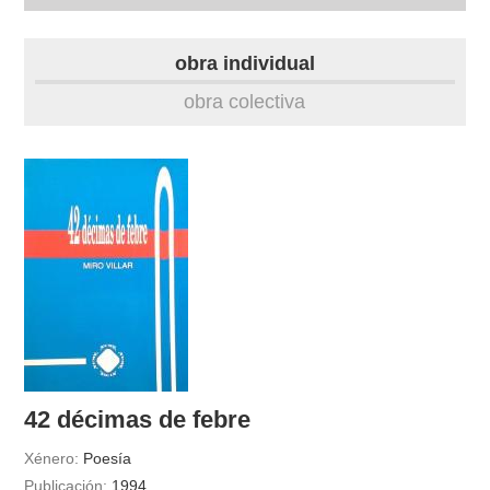
autobiografía
obra individual
obra
obra colectiva
fototeca
videoteca
materiais didácticos
outros docs
42 décimas de febre
Xénero:
Poesía
Publicación:
1994