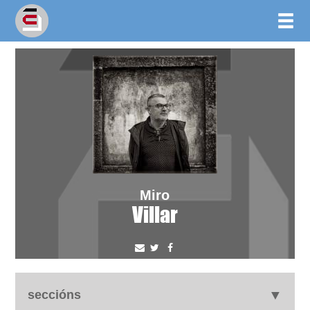
Miro
Villar
seccións