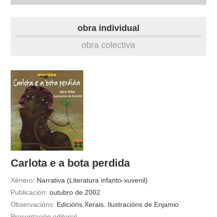
autobiografía
obra individual
obra
obra colectiva
fototeca
videoteca
materiais didácticos
outros docs
Carlota e a bota perdida
Xénero:
Narrativa (Literatura infanto-xuvenil)
Publicación:
outubro de 2002
Observacións:
Edicións Xerais. Ilustracións de Enjamio
Presentación editorial