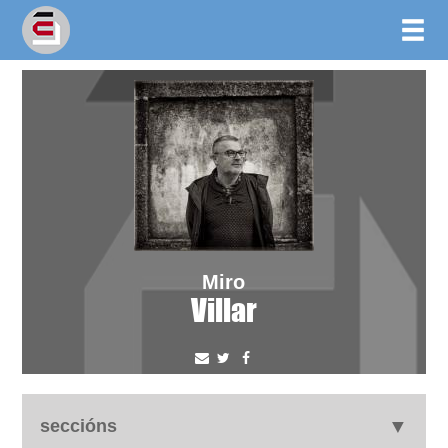
Miro
Villar
seccións