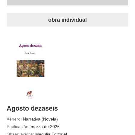
biografía
obra individual
obra
fototeca
outros docs
Agosto dezaseis
Xénero:
Narrativa (Novela)
Publicación:
marzo de 2026
Observacións:
Medulia Editorial