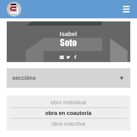
Isabel
Soto
seccións
biografía
obra individual
obra
obra en coautoría
obra colectiva
outros docs