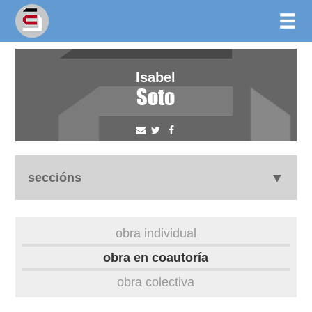
Isabel
Soto
seccións
biografía
obra individual
obra
obra en coautoría
obra colectiva
outros docs