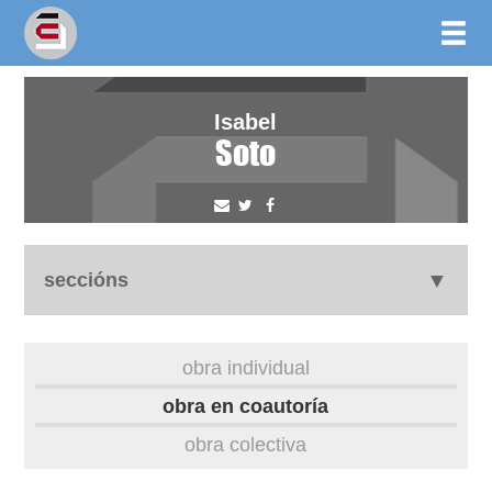
Isabel
Soto
seccións
biografía
obra individual
obra
obra en coautoría
obra colectiva
outros docs