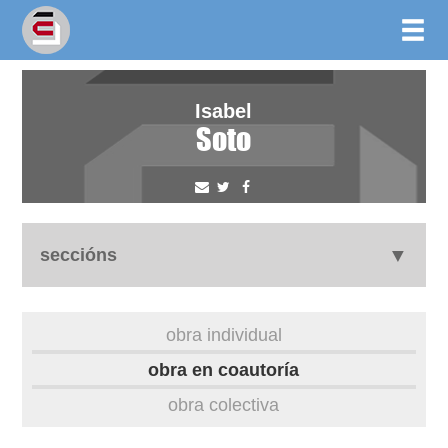
Isabel
Soto
seccións
biografía
obra individual
obra
obra en coautoría
obra colectiva
outros docs