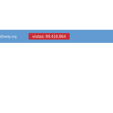
visitas: 89.416.864
a@aelg.org