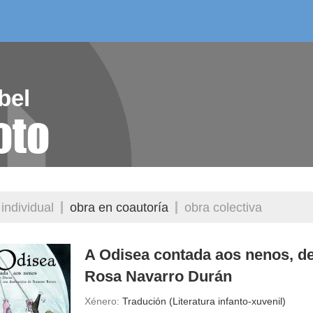
/as do mes
aelg editora
videoteca
bel
oto
individual
obra en coautoría
obra colectiva
A Odisea contada aos nenos, d
Rosa Navarro Durán
Xénero:
Tradución (Literatura infanto-xuvenil)