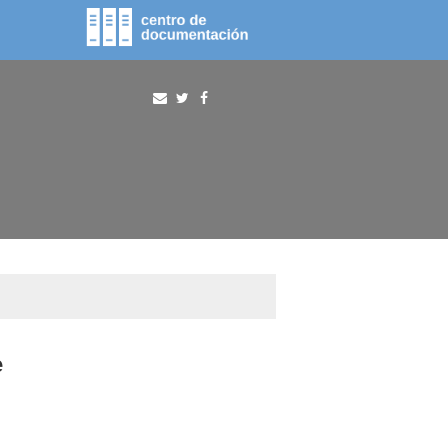
fototeca
procura
e