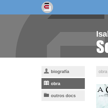
socios/as
escritores
Isa
S
biografía
obra 
obra
outros docs