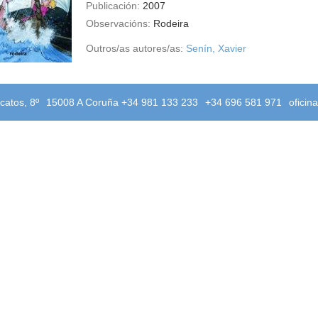
Publicación:
2007
Observacións:
Rodeira
Outros/as autores/as:
Senín, Xavier
catos, 8º
15008 A Coruña +34 981 133 233
+34 696 581 971
oficin