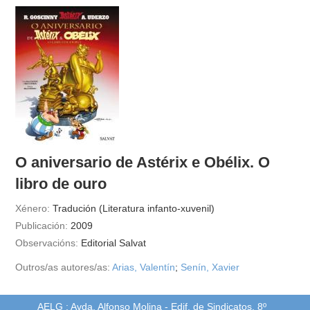
O aniversario de Astérix e Obélix. O
libro de ouro
Xénero:
Tradución (Literatura infanto-xuvenil)
Publicación:
2009
Observacións:
Editorial Salvat
Outros/as autores/as:
Arias, Valentín
;
Senín, Xavier
AELG : Avda. Alfonso Molina - Edif. de Sindicatos, 8º