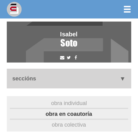
Isabel
Soto
seccións
biografía
obra individual
obra
obra en coautoría
obra colectiva
outros docs