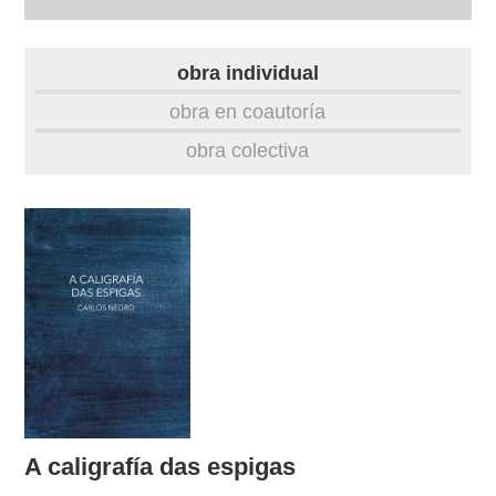
autobiografía
obra individual
obra
obra en coautoría
obra colectiva
fototeca
videoteca
materiais didácticos
outros docs
A caligrafía das espigas