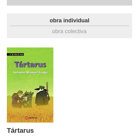
autobiografía
obra individual
obra
obra colectiva
fototeca
videoteca
materiais didácticos
outros docs
Tártarus