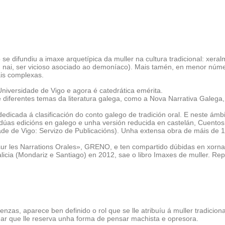
se difundiu a imaxe arquetípica da muller na cultura tradicional: xera
 nai, ser vicioso asociado ao demoníaco). Mais tamén, en menor núme
áis complexas.
niversidade de Vigo e agora é catedrática emérita.
e diferentes temas da literatura galega, como a Nova Narrativa Galega
edicada á clasificación do conto galego de tradición oral. E neste ámbi
o dúas edicións en galego e unha versión reducida en castelán, Cuentos 
ade de Vigo: Servizo de Publicacións). Unha extensa obra de máis de 1
les Narrations Orales», GRENO, e ten compartido dúbidas en xornadas
alicia (Mondariz e Santiago) en 2012, sae o libro Imaxes de muller. R
zas, aparece ben definido o rol que se lle atribuíu á muller tradicion
gar que lle reserva unha forma de pensar machista e opresora.