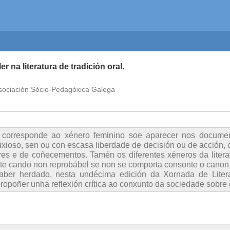
r na literatura de tradición oral.
Asociación Sócio-Pedagóxica Galega
orresponde ao xénero feminino soe aparecer nos documento
lixioso, sen ou con escasa liberdade de decisión ou de acción, 
es e de coñecementos. Tamén os diferentes xéneros da literat
te cando non reprobábel se non se comporta consonte o canon
 saber herdado, nesta undécima edición da Xornada de Liter
ropoñer unha reflexión crítica ao conxunto da sociedade sobre o 