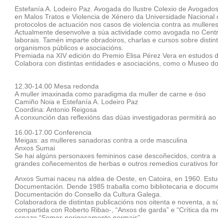
Estefanía A. Lodeiro Paz. Avogada do Ilustre Colexio de Avogado
en Malos Tratos e Violencia de Xénero da Universidade Naciona
protocolos de actuación nos casos de violencia contra as mulleres
Actualmente desenvolve a súa actividade como avogada no Centro
laborais. Tamén imparte obradoiros, charlas e cursos sobre dist
organismos públicos e asociacións.
Premiada na XIV edición do Premio Elisa Pérez Vera en estudos de
Colabora con distintas entidades e asociacións, como o Museo do
12.30-14.00 Mesa redonda
A muller imaxinada como paradigma da muller de carne e óso
Camiño Noia e Estefanía A. Lodeiro Paz
Coordina: Antonio Reigosa
A conxunción das reflexións das dúas investigadoras permitirá ao p
16.00-17.00 Conferencia
Meigas: as mulleres sanadoras contra a orde masculina
Anxos Sumai
Se hai algúns personaxes femininos case descoñecidos, contra a 
grandes coñecementos de herbas e outros remedios curativos fo
Anxos Sumai naceu na aldea de Oeste, en Catoira, en 1960. Estud
Documentación. Dende 1985 traballa como bibliotecaria e documen
Documentación do Consello da Cultura Galega.
Colaboradora de distintas publicacións nos oitenta e noventa, a s
compartida con Roberto Ribao-, “Anxos de garda” e “Crítica da me
espazo “Somos perigosamente normais”.