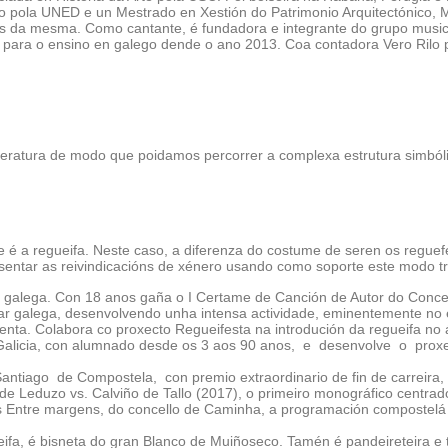
ístico pola UNED e un Mestrado en Xestión do Patrimonio Arquitectónic
tigos da mesma. Como cantante, é fundadora e integrante do grupo mu
cos para o ensino en galego dende o ano 2013. Coa contadora Vero Rilo 
eratura de modo que poidamos percorrer a complexa estrutura simbóli
e é a regueifa. Neste caso, a diferenza do costume de seren os regue
entar as reivindicacións de xénero usando como soporte este modo tra
 galega. Con 18 anos gaña o I Certame de Canción de Autor do Concello
r galega, desenvolvendo unha intensa actividade, eminentemente no e
nta. Colabora co proxecto Regueifesta na introdución da regueifa no á
 Galicia, con alumnado desde os 3 aos 90 anos, e desenvolve o proxe
tiago de Compostela, con premio extraordinario de fin de carreira, t
de Leduzo vs. Calviño de Tallo (2017), o primeiro monográfico centrad
Entre margens, do concello de Caminha, a programación compostelá d
a, é bisneta do gran Blanco de Muiñoseco. Tamén é pandeireteira e te