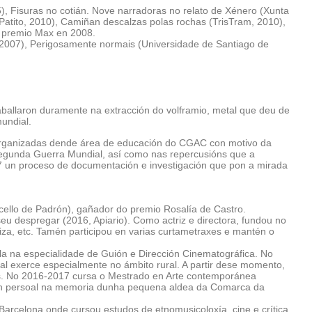
), Fisuras no cotián. Nove narradoras no relato de Xénero (Xunta
 Patito, 2010), Camiñan descalzas polas rochas (TrisTram, 2010),
n premio Max en 2008.
 2007), Perigosamente normais (Universidade de Santiago de
raballaron duramente na extracción do volframio, metal que deu de
undial.
, organizadas dende área de educación do CGAC con motivo da
egunda Guerra Mundial, así como nas repercusións que a
017 un proceso de documentación e investigación que pon a mirada
ncello de Padrón), gañador do premio Rosalía de Castro.
seu despregar (2016, Apiario). Como actriz e directora, fundou no
za, etc. Tamén participou en varias curtametraxes e mantén o
la na especialidade de Guión e Dirección Cinematográfica. No
al exerce especialmente no ámbito rural. A partir dese momento,
ais. No 2016-2017 cursa o Mestrado en Arte contemporánea
sión persoal na memoria dunha pequena aldea da Comarca da
Barcelona onde cursou estudos de etnomusicoloxía, cine e crítica