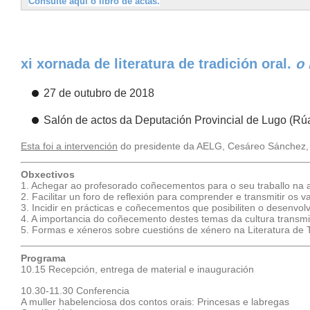
Consulte aquí o libro de actas.
xi xornada de literatura de tradición oral.
o 
27 de outubro de 2018
Salón de actos da Deputación Provincial de Lugo (Rú
Esta foi a intervención
do presidente da AELG, Cesáreo Sánchez, 
Obxectivos
1. Achegar ao profesorado coñecementos para o seu traballo na aul
2. Facilitar un foro de reflexión para comprender e transmitir os v
3. Incidir en prácticas e coñecementos que posibiliten o desenvol
4. A importancia do coñecemento destes temas da cultura transmi
5. Formas e xéneros sobre cuestións de xénero na Literatura de T
Programa
10.15 Recepción, entrega de material e inauguración
10.30-11.30 Conferencia
A muller habelenciosa dos contos orais: Princesas e labregas