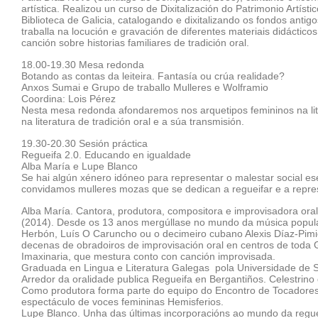
artística. Realizou un curso de Dixitalización do Patrimonio Art
Biblioteca de Galicia, catalogando e dixitalizando os fondos an
traballa na locución e gravación de diferentes materiais didácti
canción sobre historias familiares de tradición oral.
18.00-19.30 Mesa redonda
Botando as contas da leiteira. Fantasía ou crúa realidade?
Anxos Sumai e Grupo de traballo Mulleres e Wolframio
Coordina: Lois Pérez
Nesta mesa redonda afondaremos nos arquetipos femininos na lit
na literatura de tradición oral e a súa transmisión.
19.30-20.30 Sesión práctica
Regueifa 2.0. Educando en igualdade
Alba María e Lupe Blanco
Se hai algún xénero idóneo para representar o malestar social es
convidamos mulleres mozas que se dedican a regueifar e a repres
Alba María. Cantora, produtora, compositora e improvisadora oral
(2014). Desde os 13 anos mergúllase no mundo da música popula
Herbón, Luís O Caruncho ou o decimeiro cubano Alexis Díaz-Pimie
decenas de obradoiros de improvisación oral en centros de toda
Imaxinaria, que mestura conto con canción improvisada.
Graduada en Lingua e Literatura Galegas pola Universidade de San
Arredor da oralidade publica Regueifa en Bergantiños. Celestrino 
Como produtora forma parte do equipo do Encontro de Tocadores 
espectáculo de voces femininas Hemisferios.
Lupe Blanco. Unha das últimas incorporacións ao mundo da regueif