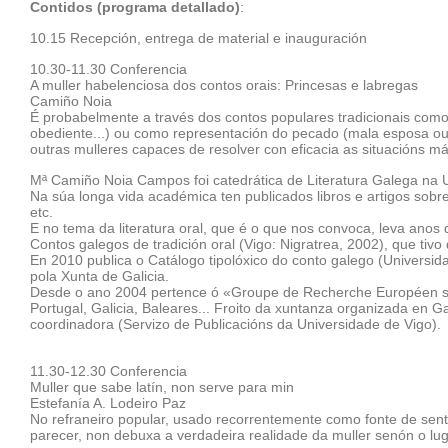
Contidos (programa detallado)
:
10.15 Recepción, entrega de material e inauguración
10.30-11.30 Conferencia
A muller habelenciosa dos contos orais: Princesas e labregas
Camiño Noia
É probabelmente a través dos contos populares tradicionais como 
obediente...) ou como representación do pecado (mala esposa ou
outras mulleres capaces de resolver con eficacia as situacións m
Mª Camiño Noia Campos foi catedrática de Literatura Galega na U
Na súa longa vida académica ten publicados libros e artigos sobr
etc.
E no tema da literatura oral, que é o que nos convoca, leva anos d
Contos galegos de tradición oral (Vigo: Nigratrea, 2002), que tiv
En 2010 publica o Catálogo tipolóxico do conto galego (Universid
pola Xunta de Galicia.
Desde o ano 2004 pertence ó «Groupe de Recherche Européen sur 
Portugal, Galicia, Baleares... Froito da xuntanza organizada en G
coordinadora (Servizo de Publicacións da Universidade de Vigo).
11.30-12.30 Conferencia
Muller que sabe latín, non serve para min
Estefanía A. Lodeiro Paz
No refraneiro popular, usado recorrentemente como fonte de senten
parecer, non debuxa a verdadeira realidade da muller senón o lu