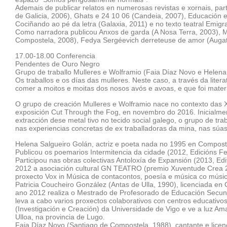
Ademais de publicar relatos en numerosas revistas e xornais, par
de Galicia, 2006), Ghats e 24 10 06 (Candeia, 2007), Educación e 
Cociñando ao pé da letra (Galaxia, 2011) e no texto teatral Em
Como narradora publicou Anxos de garda (A Nosa Terra, 2003), M
Compostela, 2008), Fedya Sergéevich derreteuse de amor (Augatint
17.00-18.00 Conferencia
Pendentes de Ouro Negro
Grupo de traballo Mulleres e Wolframio (Faia Díaz Novo e Helena
Os traballos e os días das mulleres. Neste caso, a través da lite
comer a moitos e moitas dos nosos avós e avoas, e que foi mater
O grupo de creación Mulleres e Wolframio nace no contexto das 
exposición Cut Through the Fog, en novembro do 2016. Inicialmen
extracción dese metal tivo no tecido social galego, o grupo de 
nas experiencias concretas de ex traballadoras da mina, nas sú
Helena Salgueiro Golán, actriz e poeta nada no 1995 en Compost
Publicou os poemarios Intermitencia da cidade (2012, Edicións Fe
Participou nas obras colectivas Antoloxía de Expansión (2013, Edi
2012 a asociación cultural GN TEATRO (premio Xuventude Crea 201
proxecto Vox in Música de contacontos, poesía e música co músico
Patricia Coucheiro González (Antas de Ulla, 1990), licenciada e
ano 2012 realiza o Mestrado de Profesorado de Educación Secunda
leva a cabo varios proxectos colaborativos con centros educativ
(Investigación e Creación) da Universidade de Vigo e ve a luz 
Ulloa, na provincia de Lugo.
Faia Díaz Novo (Santiago de Compostela, 1988), cantante e licenc