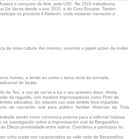
o, Museos e consumo de Arte, pola USC. No 2015 traballouna
sical De Vacas dende o ano 2015, e do Coro Encaixe. Tamén
participa no proxecto A Patacón, onde mistaran narración e
ca da nosa cultura. Así mesmo, veremos o papel activo da muller
feiros homes, e tendo en conta o tema xeral da xornada,
dicional de facelo.
 de Teo, a raíz do cal ve a luz o seu primeiro disco: Aínda
ido da regueifa, con mestres improvisadores como Pinto de
mbito educativo. En relación con este ámbito leva impartido
cto de narración oral para público familiar Historias da Tinta
raballa tamén como correctora externa para a editorial Galaxia.
o na investigación sobre a improvisación oral de Bergantiños.
e Efecto proximidade entre outros. Coordinou e participou no
n unha toada moi característica ao vello xeito de Bergantiños.