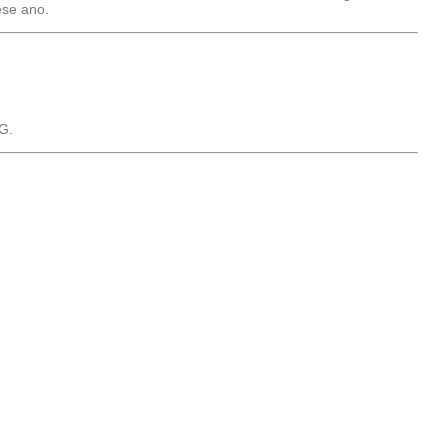
ese ano.
LG.