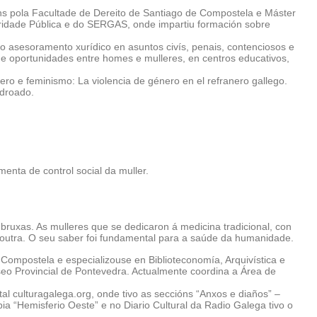
óns pola Facultade de Dereito de Santiago de Compostela e Máster
ridade Pública e do SERGAS, onde impartiu formación sobre
 asesoramento xurídico en asuntos civís, penais, contenciosos e
de oportunidades entre homes e mulleres, en centros educativos,
ro e feminismo: La violencia de género en el refranero gallego.
adroado.
menta de control social da muller.
ruxas. As mulleres que se dedicaron á medicina tradicional, con
outra. O seu saber foi fundamental para a saúde da humanidade.
Compostela e especializouse en Biblioteconomía, Arquivística e
eo Provincial de Pontevedra. Actualmente coordina a Área de
al culturagalega.org, onde tivo as seccións “Anxos e diaños” –
ia “Hemisferio Oeste” e no Diario Cultural da Radio Galega tivo o