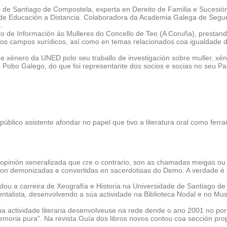
s de Santiago de Compostela, experta en Dereito de Familia e Sucesi
l de Educación a Distancia. Colaboradora da Academia Galega de Segu
.
 de Información ás Mulleres do Concello de Teo (A Coruña), prestando
intos campos xurídicos, así como en temas relacionados coa igualdade 
 xénero da UNED polo seu traballo de investigación sobre muller, xéne
 Pobo Galego, do que foi representante dos socios e socias no seu P
úblico asistente afondar no papel que tivo a literatura oral como ferra
opinión xeneralizada que cre o contrario, son as chamadas meigas ou b
ron demonizadas e convertidas en sacerdotisas do Demo. A verdade é 
ou a carreira de Xeografía e Historia na Universidade de Santiago de 
talista, desenvolvendo a súa actividade na Biblioteca Nodal e no Mus
úa actividade literaria desenvolveuse na rede dende o ano 2001 no port
moria pura”. Na revista Guía dos libros novos contou coa sección prop