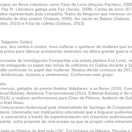
ticipou en libros colectivos como Pano de Lona (Arquivo Pacheco, 2005
Paz III. Literatura galega pola Paz (Xerais, 2008), Cartas de amor (El
igrados representado pola compañía Teatro de Ningures que mereceu u
elodía de días usados (Galaxia, 2005), Así nacen as Baleas (Galaxia,
a, 2010) e A lúa da colleita (Galaxia, 2013).
 Salgueiro Golán)
ratura, dos cantos e contos, imos coñecer o quefacer de mulleres que t
ia prima para fabricar armamento destrutivo na última grande guerra m
Xornadas de Investigación Compartida coa artista plástica Eva Lootz
te indagando no papel das minas de volframio en Galicia durante a S
traballo centrouse no papel das mulleres. Realiza dende comezos do 2
as lembranzas, músicas e sentimentos. Conforman este grupo:
ela.
rvenza), gañador do premio Avelina Valladares, e as flores (2016, Co
torial Bubela), Antoloxía Transcendental (2014, Editorial Bubela) e No 
6), e realizou performances para Chan da Pólvora, Auditorio de Gali
 Ariel Ninas.
n Comunicación Audiovisual pola Universidade de Santiago de Composte
ria, interesada nas implicacións educativas que a linguaxe audiovisu
os e asociacións a través da experimentación con creacións audiovisu
Amarante, unha proposta de cine-ensaio na que se propón unha inmer
iada en Historia da Arte pola USC. Foi bolseira na Habana, Perugia e 