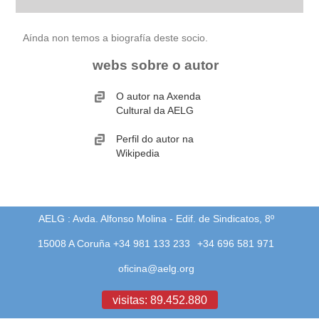
biografía
Aínda non temos a biografía deste socio.
webs sobre o autor
obra
O autor na Axenda
fototeca
Cultural da AELG
videoteca
Perfil do autor na
Wikipedia
outros docs
AELG : Avda. Alfonso Molina - Edif. de Sindicatos, 8º
15008 A Coruña +34 981 133 233
+34 696 581 971
oficina@aelg.org
visitas: 89.452.880