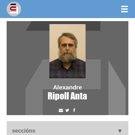
Alexandre
Ripoll Anta
seccións