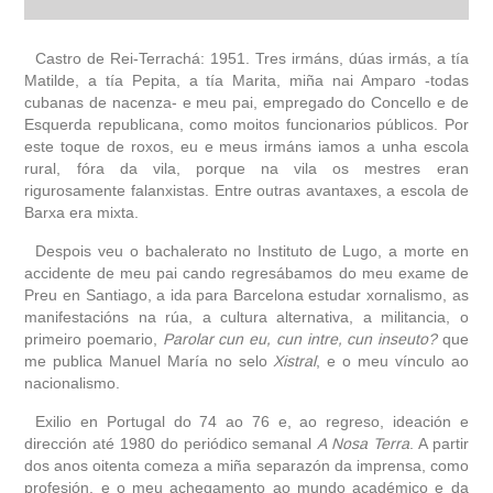
autobiografía
Castro de Rei-Terrachá: 1951. Tres irmáns, dúas irmás, a tía
Matilde, a tía Pepita, a tía Marita, miña nai Amparo -todas
cubanas de nacenza- e meu pai, empregado do Concello e de
obra
Esquerda republicana, como moitos funcionarios públicos. Por
este toque de roxos, eu e meus irmáns iamos a unha escola
fototeca
rural, fóra da vila, porque na vila os mestres eran
rigurosamente falanxistas. Entre outras avantaxes, a escola de
Barxa era mixta.
videoteca
Despois veu o bachalerato no Instituto de Lugo, a morte en
outros docs
accidente de meu pai cando regresábamos do meu exame de
Preu en Santiago, a ida para Barcelona estudar xornalismo, as
manifestacións na rúa, a cultura alternativa, a militancia, o
primeiro poemario,
Parolar cun eu, cun intre, cun inseuto?
que
me publica Manuel María no selo
Xistral
, e o meu vínculo ao
nacionalismo.
Exilio en Portugal do 74 ao 76 e, ao regreso, ideación e
dirección até 1980 do periódico semanal
A Nosa Terra
. A partir
dos anos oitenta comeza a miña separazón da imprensa, como
profesión, e o meu achegamento ao mundo académico e da