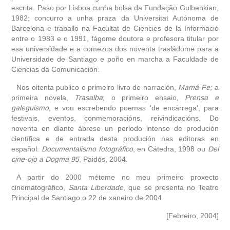
escrita. Paso por Lisboa cunha bolsa da Fundação Gulbenkian,
1982; concurro a unha praza da Universitat Autónoma de
Barcelona e traballo na Facultat de Ciencies de la Informació
entre o 1983 e o 1991, fágome doutora e profesora titular por
esa universidade e a comezos dos noventa trasládome para a
Universidade de Santiago e poño en marcha a Faculdade de
Ciencias da Comunicación.
Nos oitenta publico o primeiro livro de narración,
Mamá-Fe;
a
primeira novela,
Trasalba
; o primeiro ensaio,
Prensa e
galeguismo
, e vou escrebendo poemas 'de encárrega', para
festivais, eventos, conmemoracións, reivindicacións. Do
noventa en diante ábrese un periodo intenso de produción
científica e de entrada desta produción nas editoras en
español:
Documentalismo fotográfico
, en Cátedra, 1998 ou
Del
cine-ojo a Dogma
95
, Paidós, 2004.
A partir do 2000 métome no meu primeiro proxecto
cinematográfico,
Santa Liberdade
, que se presenta no Teatro
Principal de Santiago o 22 de xaneiro de 2004.
[Febreiro, 2004]