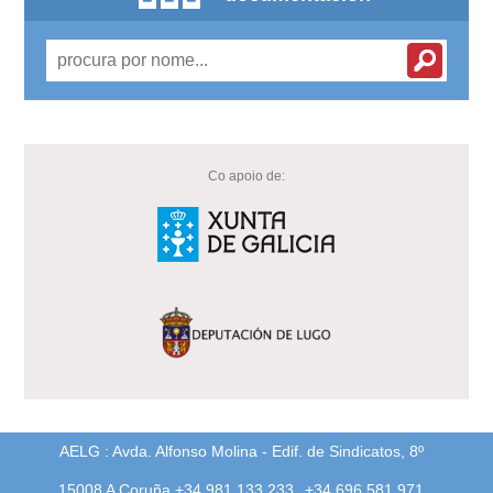
Co apoio de:
AELG : Avda. Alfonso Molina - Edif. de Sindicatos, 8º
15008 A Coruña +34 981 133 233
+34 696 581 971