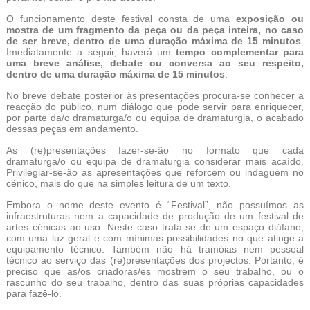
O funcionamento deste festival consta de uma
exposição ou
mostra de um fragmento da peça ou da peça inteira, no caso
de ser breve, dentro de uma duração máxima de 15 minutos
.
Imediatamente a seguir, haverá um
tempo complementar para
uma breve análise, debate ou conversa ao seu respeito,
dentro de uma duração máxima de 15 minutos
.
No breve debate posterior às presentações procura-se conhecer a
reacção do público, num diálogo que pode servir para enriquecer,
por parte da/o dramaturga/o ou equipa de dramaturgia, o acabado
dessas peças em andamento.
As (re)presentações fazer-se-ão no formato que cada
dramaturga/o ou equipa de dramaturgia considerar mais acaído.
Privilegiar-se-ão as apresentações que reforcem ou indaguem no
cénico, mais do que na simples leitura de um texto.
Embora o nome deste evento é “Festival”, não possuímos as
infraestruturas nem a capacidade de produção de um festival de
artes cénicas ao uso. Neste caso trata-se de um espaço diáfano,
com uma luz geral e com mínimas possibilidades no que atinge a
equipamento técnico. Também não há tramóias nem pessoal
técnico ao serviço das (re)presentações dos projectos. Portanto, é
preciso que as/os criadoras/es mostrem o seu trabalho, ou o
rascunho do seu trabalho, dentro das suas próprias capacidades
para fazê-lo.