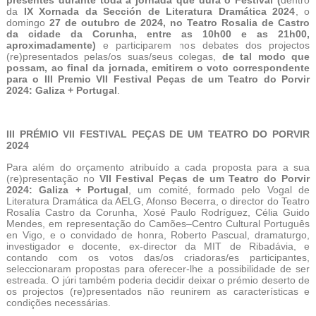
da
IX Xornada da Sección de Literatura Dramática 2024
, o
domingo
27 de outubro de 2024, no Teatro Rosalia de Castro
da cidade da Corunha, entre as 10h00 e as 21h00,
aproximadamente
)
e participarem nos debates dos projectos
(re)presentados pelas/os suas/seus colegas,
de tal modo que
possam, ao final da jornada, emitirem o voto correspondente
para o III Premio VII Festival Peças de um Teatro do Porvir
2024: Galiza + Portugal
.
III PRÉMIO VII FESTIVAL PEÇAS DE UM TEATRO DO PORVIR
2024
Para além do orçamento atribuído a cada proposta para a sua
(re)presentação no
VII Festival Peças de um Teatro do Porvir
2024: Galiza + Portugal
, um comité, formado pelo Vogal de
Literatura Dramática da AELG, Afonso Becerra, o director do Teatro
Rosalía Castro da Corunha, Xosé Paulo Rodríguez, Célia Guido
Mendes, em representação do Camões–Centro Cultural Português
en Vigo, e o convidado de honra, Roberto Pascual,
dramaturgo,
investigador e docente,
ex-director da MIT de Ribadávia, e
contando com os votos das/os criadoras/es participantes,
seleccionaram propostas para oferecer-lhe a possibilidade de ser
estreada. O júri também poderia decidir deixar o prémio deserto de
os projectos (re)presentados não reunirem as características e
condições necessárias.