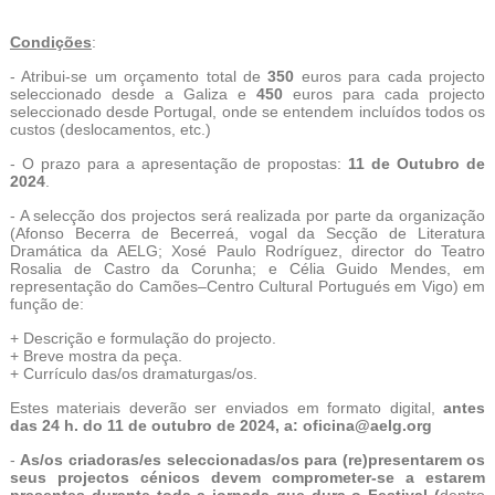
Condições
:
- Atribui-se um orçamento total de
350
euros para cada projecto
seleccionado desde a Galiza e
450
euros para cada projecto
seleccionado desde Portugal, onde se entendem incluídos todos os
custos (deslocamentos, etc.)
- O prazo para a apresentação de propostas:
11 de Outubro de
2024
.
- A selecção dos projectos será realizada por parte da organização
(Afonso Becerra de Becerreá, vogal da Secção de Literatura
Dramática da AELG; Xosé Paulo Rodríguez, director do Teatro
Rosalia de Castro da Corunha; e Célia Guido Mendes, em
representação do Camões–Centro Cultural Portugués em Vigo) em
função de:
+ Descrição e formulação do projecto.
+ Breve mostra da peça.
+ Currículo das/os dramaturgas/os.
Estes materiais deverão ser enviados em formato digital,
antes
das 24 h. do 11 de outubro de 2024, a: oficina@aelg.org
-
As/os criadoras/es seleccionadas/os para (re)presentarem os
seus projectos cénicos devem comprometer-se a estarem
presentes durante toda a jornada que dura o Festival (
dentro