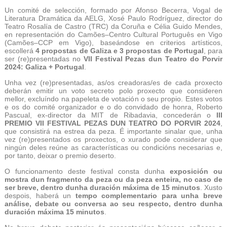
Un comité de selección, formado por Afonso Becerra, Vogal de
Literatura Dramática da AELG, Xosé Paulo Rodríguez, director do
Teatro Rosalía de Castro (TRC) da Coruña e Célia Guido Mendes,
en representación do Camões–Centro Cultural Português en Vigo
(Camões–CCP em Vigo), baseándose en criterios artísticos,
escollerá
4 propostas de Galiza e 3 propostas de Portugal
, para
ser (re)presentadas no
VII Festival Pezas dun Teatro do Porvir
2024: Galiza + Portugal
.
Unha vez (re)presentadas, as/os creadoras/es de cada proxecto
deberán emitir un voto secreto polo proxecto que consideren
mellor, excluíndo na papeleta de votación o seu propio. Estes votos
e os do comité organizador e o do convidado de honra, Roberto
Pascual, ex-director da MIT de Ribadavia, concederán o
III
PREMIO VII FESTIVAL PEZAS DUN TEATRO DO PORVIR 2024
,
que consistirá na estrea da peza. É importante sinalar que, unha
vez (re)presentados os proxectos, o xurado pode considerar que
ningún deles reúne as características ou condicións necesarias e,
por tanto, deixar o premio deserto.
O funcionamento deste festival consta dunha
exposición ou
mostra dun fragmento da peza ou da peza enteira, no caso de
ser breve, dentro dunha duración máxima de 15 minutos
.
Xusto
despois, haberá un
tempo complementario para unha breve
análise, debate ou conversa ao seu respecto, dentro dunha
duración máxima 15 minutos
.