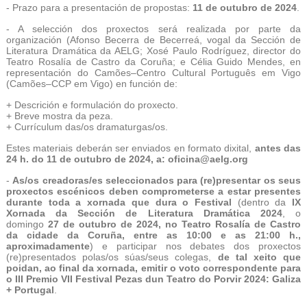
- Prazo para a presentación de propostas:
11 de outubro de 2024
.
- A selección dos proxectos será realizada por parte da
organización (Afonso Becerra de Becerreá, vogal da Sección de
Literatura Dramática da AELG; Xosé Paulo Rodríguez, director do
Teatro Rosalía de Castro da Coruña; e Célia Guido Mendes, en
representación do Camões–Centro Cultural Português em Vigo
(Camões–CCP em Vigo) en función de:
+ Descrición e formulación do proxecto.
+ Breve mostra da peza.
+ Currículum das/os dramaturgas/os.
Estes materiais deberán ser enviados en formato dixital,
antes das
24 h. do 11 de outubro de 2024, a: oficina@aelg.org
-
As/os creadoras/es seleccionados para (re)presentar os seus
proxectos escénicos deben comprometerse a estar presentes
durante toda a xornada que dura o Festival
(
dentro da
IX
Xornada da Sección de Literatura Dramática 2024
, o
domingo
27 de outubro de 2024, no Teatro Rosalía de Castro
da cidade da Coruña, entre as 10:00 e as 21:00 h.,
aproximadamente
) e participar nos debates dos proxectos
(re)presentados polas/os súas/seus colegas,
de tal xeito que
poidan, ao final da xornada, emitir o voto correspondente para
o III Premio VII Festival Pezas dun Teatro do Porvir 2024: Galiza
+ Portugal
.