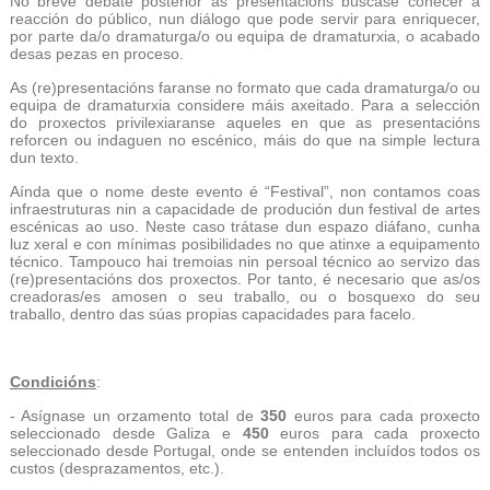
No breve debate posterior ás presentacións búscase coñecer a
reacción do público, nun diálogo que pode servir para enriquecer,
por parte da/o dramaturga/o ou equipa de dramaturxia, o acabado
desas pezas en proceso.
As (re)presentacións faranse no formato que cada dramaturga/o ou
equipa de dramaturxia considere máis axeitado. Para a selección
do proxectos privilexiaranse aqueles en que as presentacións
reforcen ou indaguen no escénico, máis do que na simple lectura
dun texto.
Aínda que o nome deste evento é “Festival”, non contamos coas
infraestruturas nin a capacidade de produción dun festival de artes
escénicas ao uso. Neste caso trátase dun espazo diáfano, cunha
luz xeral e con mínimas posibilidades no que atinxe a equipamento
técnico. Tampouco hai tremoias nin persoal técnico ao servizo das
(re)presentacións dos proxectos. Por tanto, é necesario que as/os
creadoras/es amosen o seu traballo, ou o bosquexo do seu
traballo, dentro das súas propias capacidades para facelo.
Condicións
:
- Asígnase un orzamento total de
350
euros para cada proxecto
seleccionado desde Galiza e
450
euros para cada proxecto
seleccionado desde Portugal, onde se entenden incluídos todos os
custos (desprazamentos, etc.).