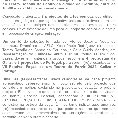
no Teatro Rosalia de Castro da cidade da Corunha, entre as
10h00 e as 21h00, aproximadamente.
Convocatória aberta a
7 projectos de artes cénicas
que utilizem
textos em galego ou português, individuais ou colectivos, para um
espectáculo em qualquer das modalidades e géneros das artes
cénicas. Deve tratar-se de uma peça ou proposta cénica que esteja
em processo de criação/realização.
Um comité de seleção, formado por Afonso Becerra, Vogal de
Literatura Dramática da AELG, Xosé Paulo Rodríguez, director do
Teatro Rosalía de Castro da Corunha, e Célia Guido Mendes, em
representação do Camões–Centro Cultural Portugués em Vigo,
baseando-se em critérios artísticos, escolherá
4 propostas de
Galiza e 3 propostas de Portugal
, para serem (re)presentadas no
VII Festival Peças de um Teatro do Porvir 2024: Galiza +
Portugal
.
Uma vez (re)presentadas, as/os criadoras/es de cada projecto
apresentado deberão emitir um voto secreto pelo projecto que
considerem melhor, excluindo na papeleta de votação o próprio
projecto. Estes votos e os do comité organizador e o do convidado
de honra, Roberto Pascual, concederão o
III PRÉMIO VII
FESTIVAL PEÇAS DE UM TEATRO DO PORVIR 2024
, que
consistirá na estreia da peça. É importante indicar que, uma vez
(re)presentados os projectos, o júri pode considerar que nenhum
deles reúne as características ou condições necessárias e,
portanto, deixar o prémio deserto.