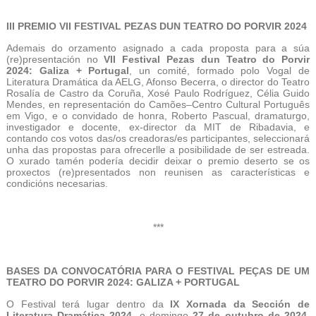
III PREMIO VII FESTIVAL PEZAS DUN TEATRO DO PORVIR 2024
Ademais do orzamento asignado a cada proposta para a súa
(re)presentación no
VII Festival Pezas dun Teatro do Porvir
2024: Galiza + Portugal
, un comité, formado polo Vogal de
Literatura Dramática da AELG, Afonso Becerra, o director do Teatro
Rosalía de Castro da Coruña, Xosé Paulo Rodríguez, Célia Guido
Mendes, en representación do Camões–Centro Cultural Português
em Vigo, e o convidado de honra, Roberto Pascual, dramaturgo,
investigador e docente, ex-director da MIT de Ribadavia, e
contando cos votos das/os creadoras/es participantes, seleccionará
unha das propostas para ofrecerlle a posibilidade de ser estreada.
O xurado tamén podería decidir deixar o premio deserto se os
proxectos (re)presentados non reunisen as características e
condicións necesarias.
***
BASES DA CONVOCATÓRIA PARA O FESTIVAL PEÇAS DE UM
TEATRO DO PORVIR 2024: GALIZA + PORTUGAL
O Festival terá lugar dentro da
IX Xornada da Sección de
Literatura Dramática 2024
, o domingo
27 de outubro de 2024,