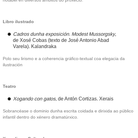
notábel en diversos ámbitos do proxecto.
Libro ilustrado
Cadros dunha exposición. Modest Mussorgsky
,
de
Xosé Cobas
(texto de José Antonio Abad
Varela).
Kalandraka
Polo seu lirismo e a coherencia gráfico-textual coa elegacia da
ilustración
Teatro
Xogando con gatos
, de
Antón Cortizas
.
Xerais
Sobrancéase o dominio dunha escrita coidada e dirixida ao público
infantil dentro do xénero dramatúrxico.