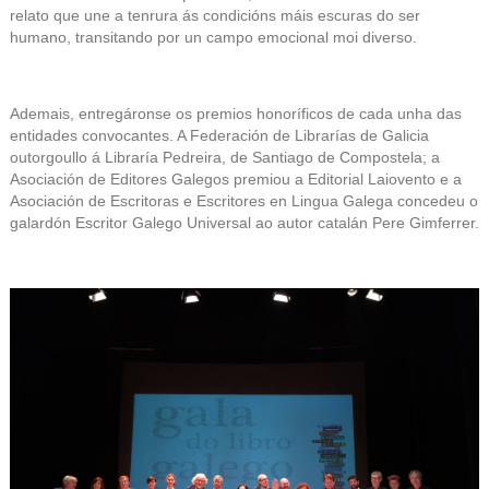
relato que une a tenrura ás condicións máis escuras do ser
humano, transitando por un campo emocional moi diverso.
Ademais, entregáronse os premios honoríficos de cada unha das
entidades convocantes. A Federación de Librarías de Galicia
outorgoullo á Libraría Pedreira, de Santiago de Compostela; a
Asociación de Editores Galegos premiou a Editorial Laiovento e a
Asociación de Escritoras e Escritores en Lingua Galega concedeu o
galardón Escritor Galego Universal ao autor catalán Pere Gimferrer.