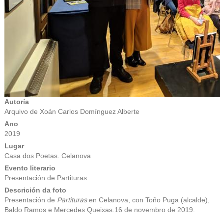
Autoría
Arquivo de Xoán Carlos Domínguez Alberte
Ano
2019
Lugar
Casa dos Poetas. Celanova
Evento literario
Presentación de Partituras
Descrición da foto
Presentación de
Partituras
en Celanova, con Toño Puga (alcalde),
Baldo Ramos e Mercedes Queixas.16 de novembro de 2019.