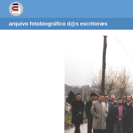
arquivo fotobiográfico d@s escritoræs