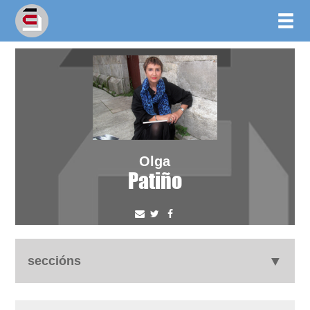
Olga
Patiño
seccións
autobiografía